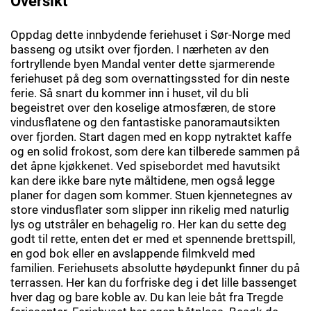
Oversikt
Oppdag dette innbydende feriehuset i Sør-Norge med
basseng og utsikt over fjorden. I nærheten av den
fortryllende byen Mandal venter dette sjarmerende
feriehuset på deg som overnattingssted for din neste
ferie. Så snart du kommer inn i huset, vil du bli
begeistret over den koselige atmosfæren, de store
vindusflatene og den fantastiske panoramautsikten
over fjorden. Start dagen med en kopp nytraktet kaffe
og en solid frokost, som dere kan tilberede sammen på
det åpne kjøkkenet. Ved spisebordet med havutsikt
kan dere ikke bare nyte måltidene, men også legge
planer for dagen som kommer. Stuen kjennetegnes av
store vindusflater som slipper inn rikelig med naturlig
lys og utstråler en behagelig ro. Her kan du sette deg
godt til rette, enten det er med et spennende brettspill,
en god bok eller en avslappende filmkveld med
familien. Feriehusets absolutte høydepunkt finner du på
terrassen. Her kan du forfriske deg i det lille bassenget
hver dag og bare koble av. Du kan leie båt fra Tregde