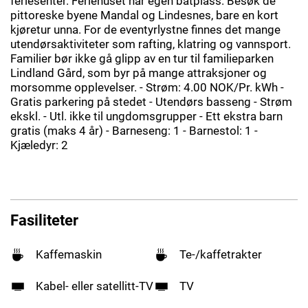
feriesenter. Feriehuset har egen båtplass. Besøk de
pittoreske byene Mandal og Lindesnes, bare en kort
kjøretur unna. For de eventyrlystne finnes det mange
utendørsaktiviteter som rafting, klatring og vannsport.
Familier bør ikke gå glipp av en tur til familieparken
Lindland Gård, som byr på mange attraksjoner og
morsomme opplevelser. - Strøm: 4.00 NOK/Pr. kWh -
Gratis parkering på stedet - Utendørs basseng - Strøm
ekskl. - Utl. ikke til ungdomsgrupper - Ett ekstra barn
gratis (maks 4 år) - Barneseng: 1 - Barnestol: 1 -
Kjæledyr: 2
Fasiliteter
Kaffemaskin
Te-/kaffetrakter
Kabel- eller satellitt-TV
TV