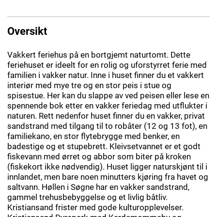
Oversikt
Vakkert feriehus på en bortgjemt naturtomt. Dette
feriehuset er ideelt for en rolig og uforstyrret ferie med
familien i vakker natur. Inne i huset finner du et vakkert
interiør med mye tre og en stor peis i stue og
spisestue. Her kan du slappe av ved peisen eller lese en
spennende bok etter en vakker feriedag med utflukter i
naturen. Rett nedenfor huset finner du en vakker, privat
sandstrand med tilgang til to robåter (12 og 13 fot), en
familiekano, en stor flytebrygge med benker, en
badestige og et stupebrett. Kleivsetvannet er et godt
fiskevann med ørret og abbor som biter på kroken
(fiskekort ikke nødvendig). Huset ligger naturskjønt til i
innlandet, men bare noen minutters kjøring fra havet og
saltvann. Høllen i Søgne har en vakker sandstrand,
gammel trehusbebyggelse og et livlig båtliv.
Kristiansand frister med gode kulturopplevelser.