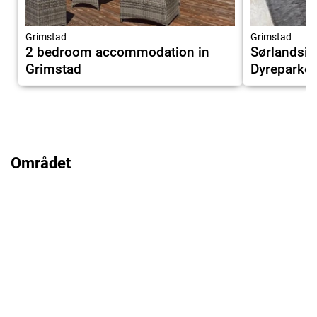
Grimstad
Grimstad
2 bedroom accommodation in
Sørlandsid
Grimstad
Dyreparke
Området