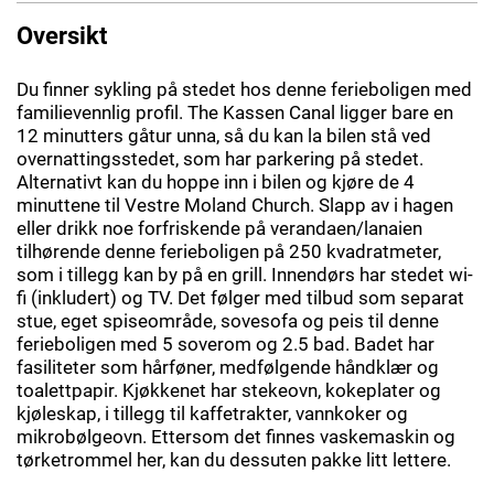
Oversikt
Du finner sykling på stedet hos denne ferieboligen med
familievennlig profil. The Kassen Canal ligger bare en
12 minutters gåtur unna, så du kan la bilen stå ved
overnattingsstedet, som har parkering på stedet.
Alternativt kan du hoppe inn i bilen og kjøre de 4
minuttene til Vestre Moland Church. Slapp av i hagen
eller drikk noe forfriskende på verandaen/lanaien
tilhørende denne ferieboligen på 250 kvadratmeter,
som i tillegg kan by på en grill. Innendørs har stedet wi-
fi (inkludert) og TV. Det følger med tilbud som separat
stue, eget spiseområde, sovesofa og peis til denne
ferieboligen med 5 soverom og 2.5 bad. Badet har
fasiliteter som hårføner, medfølgende håndklær og
toalettpapir. Kjøkkenet har stekeovn, kokeplater og
kjøleskap, i tillegg til kaffetrakter, vannkoker og
mikrobølgeovn. Ettersom det finnes vaskemaskin og
tørketrommel her, kan du dessuten pakke litt lettere.